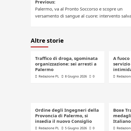
Post
Previous:
Palermo, va al Pronto Soccorso e scopre un
navigation
versamento di sangue al cuore: intervento salva
Altre storie
Traffico di droga, sgominata
A fuoco 
organizzazione: sei arresti a
servizio
Palermo
intimid
Redazione PL
8 Giugno 2026
0
Redazion
Ordine degli Ingegneri della
Boxe Tr
Provoncia di Palermo, si
medagli
insedia il nuovo Consiglio
Italian
Redazione PL
5 Giugno 2026
0
Redazion