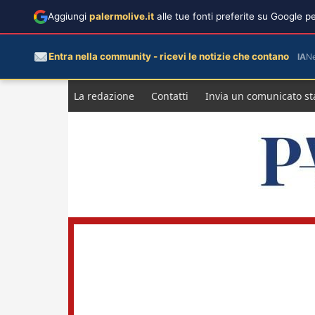
Aggiungi
palermolive.it
alle tue fonti preferite su Google 
Entra nella community - ricevi le notizie che contano
IA
N
Salta
La redazione
Contatti
Invia un comunicato s
al
contenuto