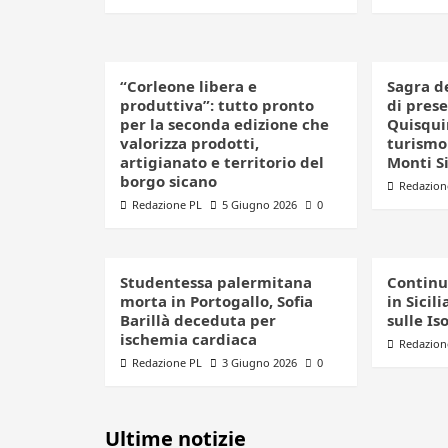
“Corleone libera e
Sagra d
produttiva”: tutto pronto
di pres
per la seconda edizione che
Quisquin
valorizza prodotti,
turismo 
artigianato e territorio del
Monti S
borgo sicano
Redazion
Redazione PL
5 Giugno 2026
0
Studentessa palermitana
Continu
morta in Portogallo, Sofia
in Sicil
Barillà deceduta per
sulle Is
ischemia cardiaca
Redazion
Redazione PL
3 Giugno 2026
0
Ultime notizie