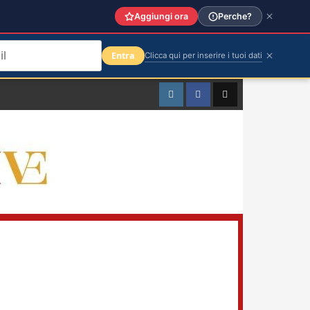
Aggiungi ora
Perche?
Entra
Clicca qui per inserire i tuoi dati
Instagram
Facebook
TikTok