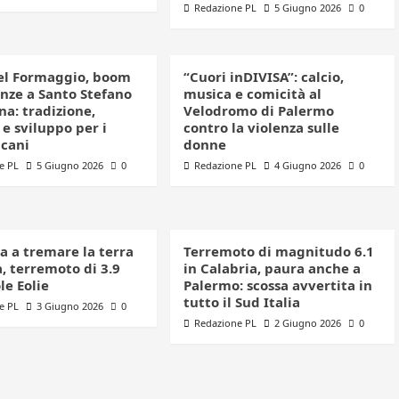
Redazione PL
5 Giugno 2026
0
el Formaggio, boom
“Cuori inDIVISA”: calcio,
enze a Santo Stefano
musica e comicità al
a: tradizione,
Velodromo di Palermo
e sviluppo per i
contro la violenza sulle
icani
donne
e PL
5 Giugno 2026
0
Redazione PL
4 Giugno 2026
0
a a tremare la terra
Terremoto di magnitudo 6.1
ia, terremoto di 3.9
in Calabria, paura anche a
ole Eolie
Palermo: scossa avvertita in
tutto il Sud Italia
e PL
3 Giugno 2026
0
Redazione PL
2 Giugno 2026
0