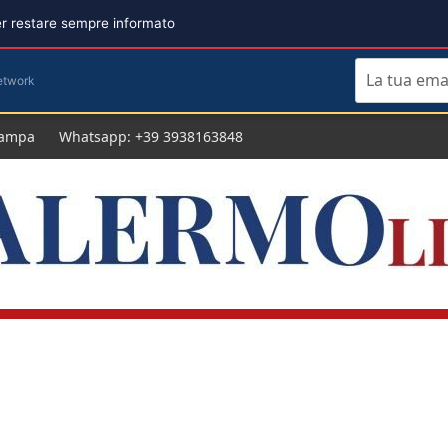
per restare sempre informato
etwork
tampa
Whatsapp: +39 3938163848