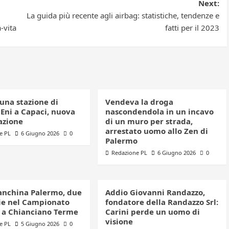
Next:
La guida più recente agli airbag: statistiche, tendenze e
-vita
fatti per il 2023
una stazione di
Vendeva la droga
 Eni a Capaci, nuova
nascondendola in un incavo
azione
di un muro per strada,
arrestato uomo allo Zen di
e PL
6 Giugno 2026
0
Palermo
Redazione PL
6 Giugno 2026
0
anchina Palermo, due
Addio Giovanni Randazzo,
e nel Campionato
fondatore della Randazzo Srl:
o a Chianciano Terme
Carini perde un uomo di
visione
e PL
5 Giugno 2026
0