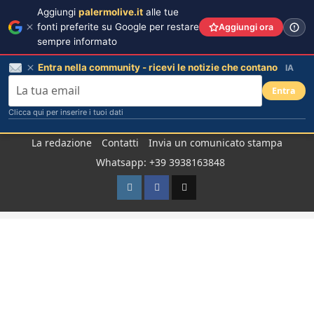
Aggiungi
palermolive.it
alle tue
fonti preferite su Google per restare
Aggiungi ora
sempre informato
Entra nella community - ricevi le notizie che contano
IA
Entra
Clicca qui per inserire i tuoi dati
Salta
La redazione
Contatti
Invia un comunicato stampa
al
Whatsapp: +39 3938163848
contenuto
Instagram
Facebook
TikTok