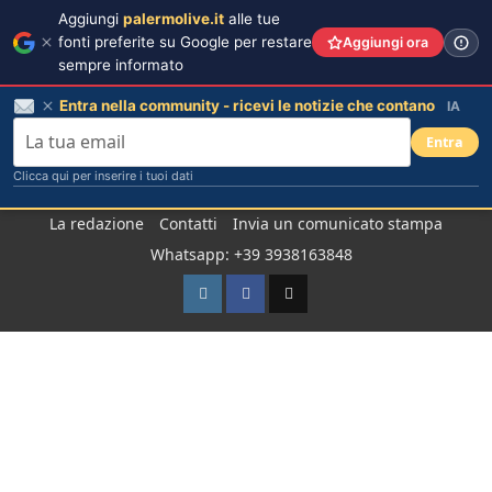
Aggiungi
palermolive.it
alle tue
fonti preferite su Google per restare
Aggiungi ora
sempre informato
Entra nella community - ricevi le notizie che contano
IA
Entra
Clicca qui per inserire i tuoi dati
Salta
La redazione
Contatti
Invia un comunicato stampa
al
Whatsapp: +39 3938163848
contenuto
Instagram
Facebook
TikTok