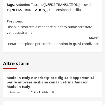
Tags:
Antonino Toscano
[NEEDS TRANSLATION] ,
covid
19
[NEEDS TRANSLATION] ,
Uil Pensionati Sicilia
Post
Previous:
Disabile costretta a mandare sue foto nuda: arrestato
navigation
ventiquattrenne
Next:
Petardo esplode per strada: bambino in gravi condizioni
Altre storie
Made in Italy e Marketplace digitali: opportunità
per le imprese siciliane con la vetrina Amazon
Made in Italy
Redazione PL
20 Aprile 2026
0