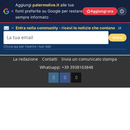
Aggiungi
palermolive.it
alle tue
fonti preferite su Google per restare
Aggiungi ora
sempre informato
Entra nella community - ricevi le notizie che contano
IA
Entra
Clicca qui per inserire i tuoi dati
Salta
La redazione
Contatti
Invia un comunicato stampa
al
Whatsapp: +39 3938163848
contenuto
Instagram
Facebook
TikTok