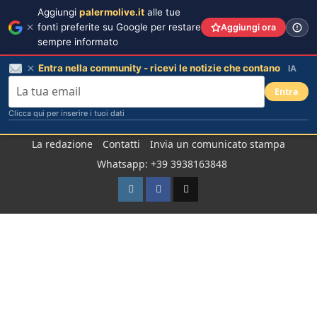
Aggiungi
palermolive.it
alle tue
fonti preferite su Google per restare
Aggiungi ora
sempre informato
Entra nella community - ricevi le notizie che contano
IA
Entra
Clicca qui per inserire i tuoi dati
Salta
La redazione
Contatti
Invia un comunicato stampa
al
Whatsapp: +39 3938163848
contenuto
Instagram
Facebook
TikTok