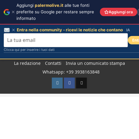
Aggiungi
palermolive.it
alle tue fonti
preferite su Google per restare sempre
Aggiungi ora
informato
Entra nella community - ricevi le notizie che contano
IA
Ent
Clicca qui per inserire i tuoi dati
Salta
La redazione
Contatti
Invia un comunicato stampa
al
Whatsapp: +39 3938163848
contenuto
Instagram
Facebook
TikTok