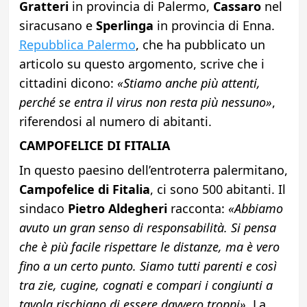
Gratteri
in provincia di Palermo,
Cassaro
nel
siracusano e
Sperlinga
in provincia di Enna.
Repubblica Palermo
, che ha pubblicato un
articolo su questo argomento, scrive che i
cittadini dicono:
«Stiamo anche più attenti,
perché se entra il virus non resta più nessuno»
,
riferendosi al numero di abitanti.
CAMPOFELICE DI FITALIA
In questo paesino dell’entroterra palermitano,
Campofelice di Fitalia
, ci sono 500 abitanti. Il
sindaco
Pietro Aldegheri
racconta:
«Abbiamo
avuto un gran senso di responsabilità. Si pensa
che è più facile rispettare le distanze, ma è vero
fino a un certo punto. Siamo tutti parenti e così
tra zie, cugine, cognati e compari i congiunti a
tavola rischiano di essere davvero troppi»
. La