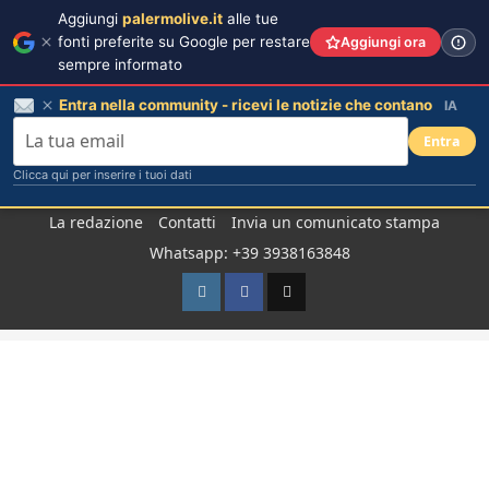
Aggiungi
palermolive.it
alle tue
fonti preferite su Google per restare
Aggiungi ora
sempre informato
Entra nella community - ricevi le notizie che contano
IA
Entra
Clicca qui per inserire i tuoi dati
Salta
La redazione
Contatti
Invia un comunicato stampa
al
Whatsapp: +39 3938163848
contenuto
Instagram
Facebook
TikTok