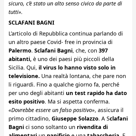
sicuro, c’è stato un alto senso civico da parte di
tutti».
SCLAFANI BAGNI
L’articolo di Repubblica continua parlando di
un altro paese Covid- free in provincia di
Palermo
.
Sclafani Bagni
, che, con
397
abitanti,
è uno dei paesi più piccoli della
Sicilia. Qui,
il virus lo hanno visto solo in
televisione.
Una realtà lontana, che pare non
li riguardi. Fino a qualche giorno fa, perché
per uno degli abitanti
un test rapido ha dato
esito positivo
. Ma si aspetta conferma.
«Dovrebbe essere un falso positivo»
, assicura il
primo cittadino,
Giuseppe
Solazzo
. A S
clafani
Bagni
ci sono soltanto un
rivendita di
alimentari
un
panificio
e una
tabaccheria
. E