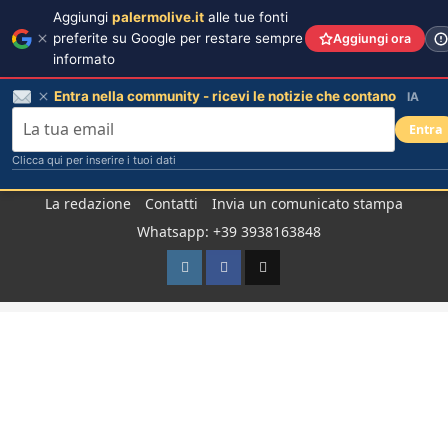
Aggiungi
palermolive.it
alle tue fonti
preferite su Google per restare sempre
Aggiungi ora
informato
Entra nella community - ricevi le notizie che contano
IA
Entra
Clicca qui per inserire i tuoi dati
Salta
La redazione
Contatti
Invia un comunicato stampa
al
Whatsapp: +39 3938163848
contenuto
Instagram
Facebook
TikTok