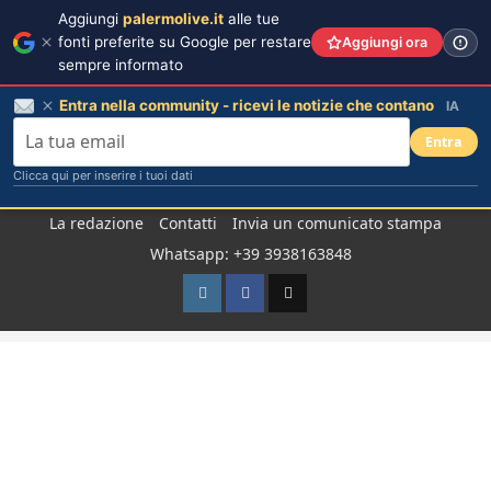
Aggiungi
palermolive.it
alle tue
fonti preferite su Google per restare
Aggiungi ora
sempre informato
Entra nella community - ricevi le notizie che contano
IA
Entra
Clicca qui per inserire i tuoi dati
Salta
La redazione
Contatti
Invia un comunicato stampa
al
Whatsapp: +39 3938163848
contenuto
Instagram
Facebook
TikTok