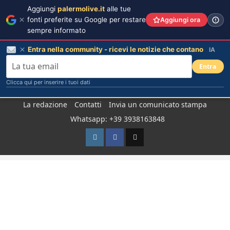
Aggiungi
palermolive.it
alle tue
fonti preferite su Google per restare
Aggiungi ora
sempre informato
Entra nella community - ricevi le notizie che contano
IA
Entra
Clicca qui per inserire i tuoi dati
Salta
La redazione
Contatti
Invia un comunicato stampa
al
Whatsapp: +39 3938163848
contenuto
Instagram
Facebook
TikTok