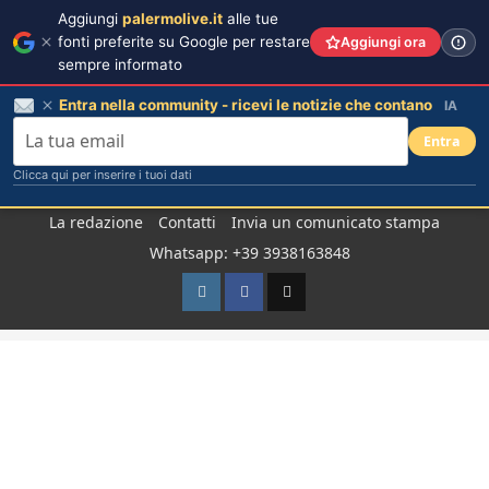
Aggiungi
palermolive.it
alle tue
fonti preferite su Google per restare
Aggiungi ora
sempre informato
Entra nella community - ricevi le notizie che contano
IA
Entra
Clicca qui per inserire i tuoi dati
Salta
La redazione
Contatti
Invia un comunicato stampa
al
Whatsapp: +39 3938163848
contenuto
Instagram
Facebook
TikTok