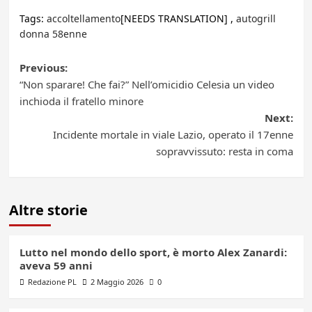
Tags:
accoltellamento
[NEEDS TRANSLATION] ,
autogrill
donna 58enne
Post
Previous:
“Non sparare! Che fai?” Nell’omicidio Celesia un video
navigation
inchioda il fratello minore
Next:
Incidente mortale in viale Lazio, operato il 17enne
sopravvissuto: resta in coma
Altre storie
Lutto nel mondo dello sport, è morto Alex Zanardi:
aveva 59 anni
Redazione PL
2 Maggio 2026
0