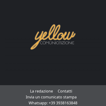
La redazione
Contatti
Invia un comunicato stampa
Whatsapp: +39 3938163848