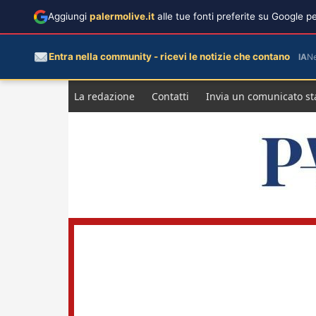
Aggiungi
palermolive.it
alle tue fonti preferite su Google 
Entra nella community - ricevi le notizie che contano
IA
N
Salta
La redazione
Contatti
Invia un comunicato s
al
contenuto