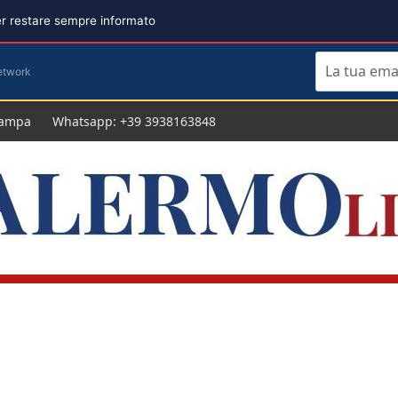
per restare sempre informato
etwork
tampa
Whatsapp: +39 3938163848