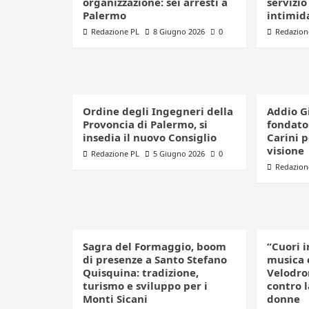
organizzazione: sei arresti a
servizio
Palermo
intimid
Redazione PL
8 Giugno 2026
0
Redazion
Ordine degli Ingegneri della
Addio G
Provoncia di Palermo, si
fondator
insedia il nuovo Consiglio
Carini 
visione
Redazione PL
5 Giugno 2026
0
Redazion
Sagra del Formaggio, boom
“Cuori i
di presenze a Santo Stefano
musica 
Quisquina: tradizione,
Velodro
turismo e sviluppo per i
contro l
Monti Sicani
donne