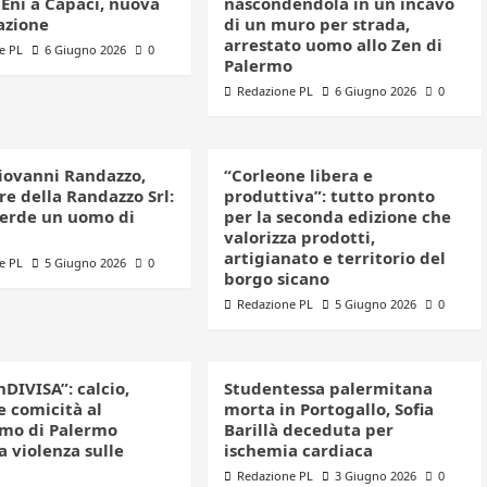
 Eni a Capaci, nuova
nascondendola in un incavo
azione
di un muro per strada,
arrestato uomo allo Zen di
e PL
6 Giugno 2026
0
Palermo
Redazione PL
6 Giugno 2026
0
iovanni Randazzo,
“Corleone libera e
e della Randazzo Srl:
produttiva”: tutto pronto
perde un uomo di
per la seconda edizione che
valorizza prodotti,
artigianato e territorio del
e PL
5 Giugno 2026
0
borgo sicano
Redazione PL
5 Giugno 2026
0
nDIVISA”: calcio,
Studentessa palermitana
e comicità al
morta in Portogallo, Sofia
mo di Palermo
Barillà deceduta per
a violenza sulle
ischemia cardiaca
Redazione PL
3 Giugno 2026
0