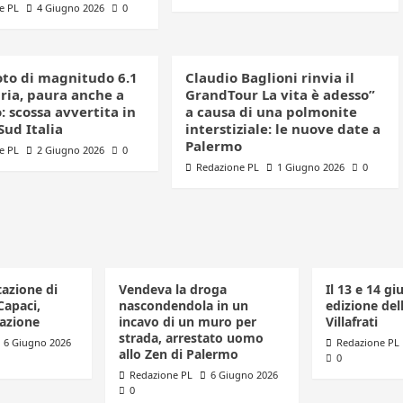
e PL
4 Giugno 2026
0
to di magnitudo 6.1
Claudio Baglioni rinvia il
bria, paura anche a
GrandTour La vita è adesso”
 scossa avvertita in
a causa di una polmonite
 Sud Italia
interstiziale: le nuove date a
Palermo
e PL
2 Giugno 2026
0
Redazione PL
1 Giugno 2026
0
tazione di
Vendeva la droga
Il 13 e 14 gi
Capaci,
nascondendola in un
edizione dell
azione
incavo di un muro per
Villafrati
strada, arrestato uomo
6 Giugno 2026
Redazione PL
allo Zen di Palermo
0
Redazione PL
6 Giugno 2026
0