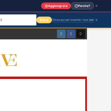
Aggiungi ora
Perche?
Entra
Clicca qui per inserire i tuoi dati
Instagram
Facebook
TikTok