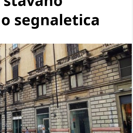
e stavano
o segnaletica