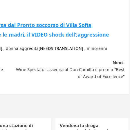
a dal Pronto soccorso di Villa Sofia
 le madri, il VIDEO shock dell’;aggressione
] ,
donna aggredita
[NEEDS TRANSLATION] ,
minorenni
Next:
ne
Wine Spectator assegna al Don Camillo il premio “Best
of Award of Excellence”
una stazione di
Vendeva la droga