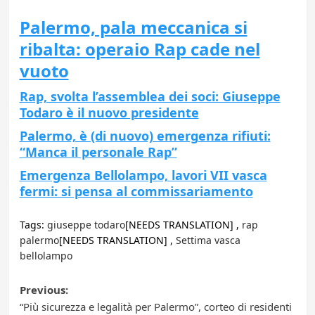
Palermo, pala meccanica si
ribalta: operaio Rap cade nel
vuoto
Rap, svolta l’assemblea dei soci: Giuseppe
Todaro è il nuovo presidente
Palermo, è (di nuovo) emergenza rifiuti:
“Manca il personale Rap”
Emergenza Bellolampo, lavori VII vasca
fermi: si pensa al commissariamento
Tags:
giuseppe todaro
[NEEDS TRANSLATION] ,
rap
palermo
[NEEDS TRANSLATION] ,
Settima vasca
bellolampo
Post
Previous:
“Più sicurezza e legalità per Palermo”, corteo di residenti