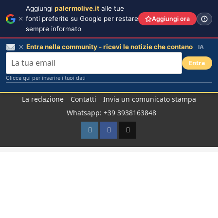
Aggiungi
palermolive.it
alle tue
fonti preferite su Google per restare
Aggiungi ora
sempre informato
Entra nella community - ricevi le notizie che contano
IA
Entra
Clicca qui per inserire i tuoi dati
Salta
La redazione
Contatti
Invia un comunicato stampa
al
Whatsapp: +39 3938163848
contenuto
Instagram
Facebook
TikTok