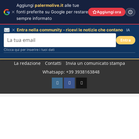
Aggiungi
palermolive.it
alle tue
fonti preferite su Google per restare
Aggiungi ora
sempre informato
Entra nella community - ricevi le notizie che contano
IA
Entra
Clicca qui per inserire i tuoi dati
Salta
La redazione
Contatti
Invia un comunicato stampa
al
Whatsapp: +39 3938163848
contenuto
Instagram
Facebook
TikTok