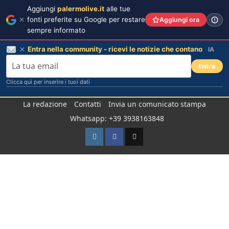
Aggiungi
palermolive.it
alle tue
fonti preferite su Google per restare
Aggiungi ora
sempre informato
Entra nella community - ricevi le notizie che contano
IA
Entra
Clicca qui per inserire i tuoi dati
Salta
La redazione
Contatti
Invia un comunicato stampa
al
Whatsapp: +39 3938163848
contenuto
Instagram
Facebook
TikTok