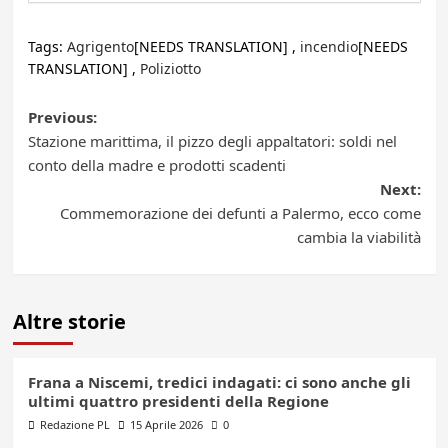
Tags:
Agrigento
[NEEDS TRANSLATION] ,
incendio
[NEEDS
TRANSLATION] ,
Poliziotto
Post
Previous:
Stazione marittima, il pizzo degli appaltatori: soldi nel
navigation
conto della madre e prodotti scadenti
Next:
Commemorazione dei defunti a Palermo, ecco come
cambia la viabilità
Altre storie
Frana a Niscemi, tredici indagati: ci sono anche gli
ultimi quattro presidenti della Regione
Redazione PL
15 Aprile 2026
0