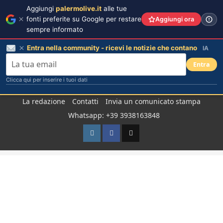
Aggiungi
palermolive.it
alle tue
fonti preferite su Google per restare
Aggiungi ora
sempre informato
Entra nella community - ricevi le notizie che contano
IA
Entra
Clicca qui per inserire i tuoi dati
Salta
La redazione
Contatti
Invia un comunicato stampa
al
Whatsapp: +39 3938163848
contenuto
Instagram
Facebook
TikTok