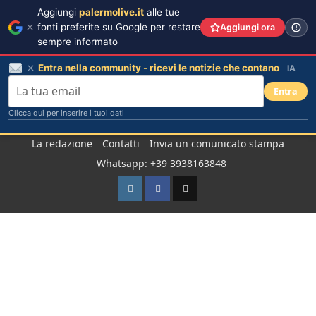
Aggiungi
palermolive.it
alle tue
fonti preferite su Google per restare
Aggiungi ora
sempre informato
Entra nella community - ricevi le notizie che contano
IA
Entra
Clicca qui per inserire i tuoi dati
Salta
La redazione
Contatti
Invia un comunicato stampa
al
Whatsapp: +39 3938163848
contenuto
Instagram
Facebook
TikTok