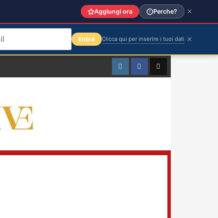
Aggiungi ora
Perche?
Entra
Clicca qui per inserire i tuoi dati
Instagram
Facebook
TikTok