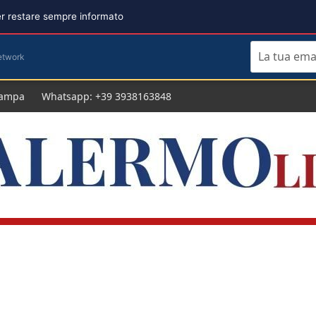
per restare sempre informato
etwork
tampa
Whatsapp: +39 3938163848