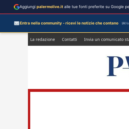
Aggiungi
palermolive.it
alle tue fonti preferite su Google 
Entra nella community - ricevi le notizie che contano
IA
N
Salta
La redazione
Contatti
Invia un comunicato s
al
contenuto