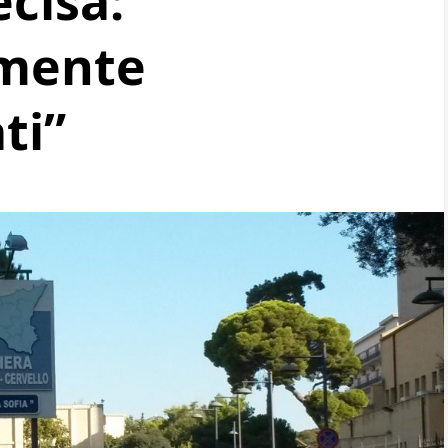
ecisa:
mente
ti”