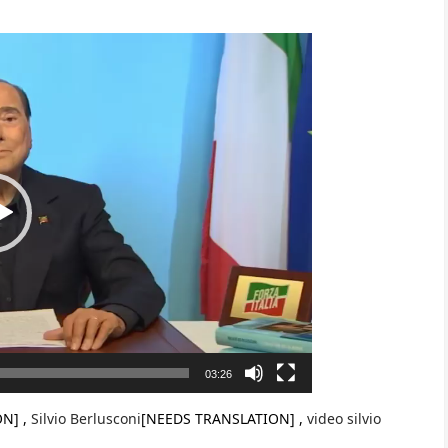
03:26
N] ,
Silvio Berlusconi
[NEEDS TRANSLATION] ,
video silvio