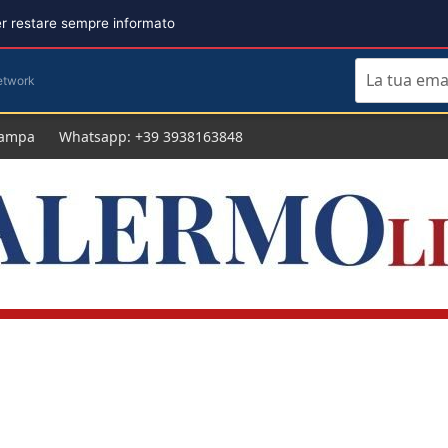
per restare sempre informato
etwork
tampa
Whatsapp: +39 3938163848