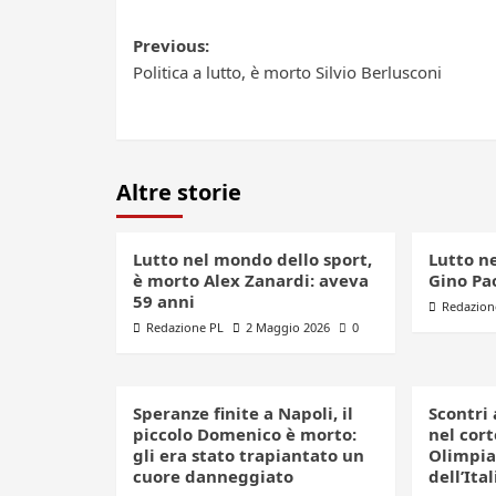
Post
Previous:
Politica a lutto, è morto Silvio Berlusconi
navigation
Altre storie
Lutto nel mondo dello sport,
Lutto n
è morto Alex Zanardi: aveva
Gino Pao
59 anni
Redazion
Redazione PL
2 Maggio 2026
0
Speranze finite a Napoli, il
Scontri 
piccolo Domenico è morto:
nel cort
gli era stato trapiantato un
Olimpia
cuore danneggiato
dell’Ital