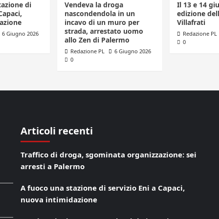
tazione di
Vendeva la droga
Il 13 e 14 gi
Capaci,
nascondendola in un
edizione dell
azione
incavo di un muro per
Villafrati
strada, arrestato uomo
6 Giugno 2026
Redazione PL
allo Zen di Palermo
0
Redazione PL
6 Giugno 2026
0
Articoli recenti
Traffico di droga, sgominata organizzazione: sei
arresti a Palermo
A fuoco una stazione di servizio Eni a Capaci,
nuova intimidazione