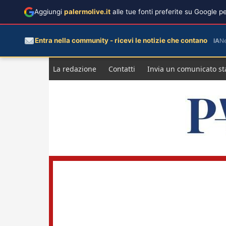
Aggiungi
palermolive.it
alle tue fonti preferite su Google 
Entra nella community - ricevi le notizie che contano
IA
N
Salta
La redazione
Contatti
Invia un comunicato s
al
contenuto