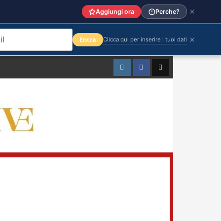
Aggiungi ora
Perche?
Entra
Clicca qui per inserire i tuoi dati
Instagram
Facebook
TikTok