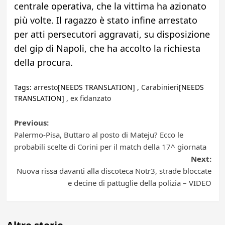
centrale operativa, che la vittima ha azionato
più volte. Il ragazzo è stato infine arrestato
per atti persecutori aggravati, su disposizione
del gip di Napoli, che ha accolto la richiesta
della procura.
Tags:
arresto
[NEEDS TRANSLATION] ,
Carabinieri
[NEEDS
TRANSLATION] ,
ex fidanzato
Post
Previous:
Palermo-Pisa, Buttaro al posto di Mateju? Ecco le
navigation
probabili scelte di Corini per il match della 17^ giornata
Next:
Nuova rissa davanti alla discoteca Notr3, strade bloccate
e decine di pattuglie della polizia – VIDEO