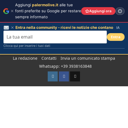
Aggiungi
palermolive.it
alle tue
fonti preferite su Google per restare
Aggiungi ora
sempre informato
Entra nella community - ricevi le notizie che contano
IA
Entra
Clicca qui per inserire i tuoi dati
Salta
La redazione
Contatti
Invia un comunicato stampa
al
Whatsapp: +39 3938163848
contenuto
Instagram
Facebook
TikTok