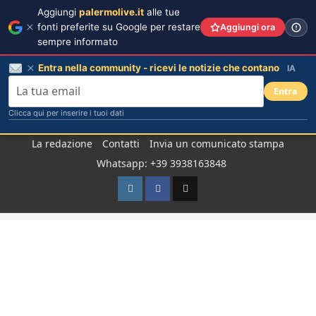
Aggiungi
palermolive.it
alle tue
fonti preferite su Google per restare
Aggiungi ora
sempre informato
Entra nella community - ricevi le notizie che contano
IA
Entra
Clicca qui per inserire i tuoi dati
Salta
La redazione
Contatti
Invia un comunicato stampa
al
Whatsapp: +39 3938163848
contenuto
Instagram
Facebook
TikTok