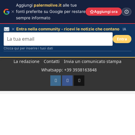
Aggiungi
palermolive.it
alle tue
fonti preferite su Google per restare
Aggiungi ora
sempre informato
Entra nella community - ricevi le notizie che contano
IA
Entra
Clicca qui per inserire i tuoi dati
Salta
La redazione
Contatti
Invia un comunicato stampa
al
Whatsapp: +39 3938163848
contenuto
Instagram
Facebook
TikTok