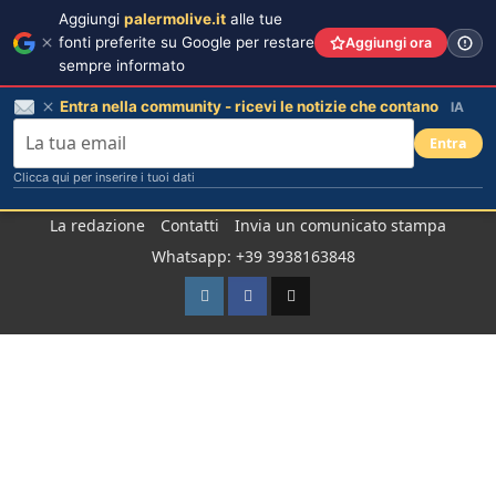
Aggiungi
palermolive.it
alle tue
fonti preferite su Google per restare
Aggiungi ora
sempre informato
Entra nella community - ricevi le notizie che contano
IA
Entra
Clicca qui per inserire i tuoi dati
Salta
La redazione
Contatti
Invia un comunicato stampa
al
Whatsapp: +39 3938163848
contenuto
Instagram
Facebook
TikTok