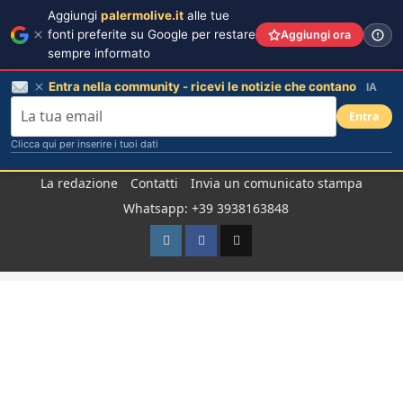
Aggiungi
palermolive.it
alle tue
fonti preferite su Google per restare
Aggiungi ora
sempre informato
Entra nella community - ricevi le notizie che contano
IA
Entra
Clicca qui per inserire i tuoi dati
Salta
La redazione
Contatti
Invia un comunicato stampa
al
Whatsapp: +39 3938163848
contenuto
Instagram
Facebook
TikTok