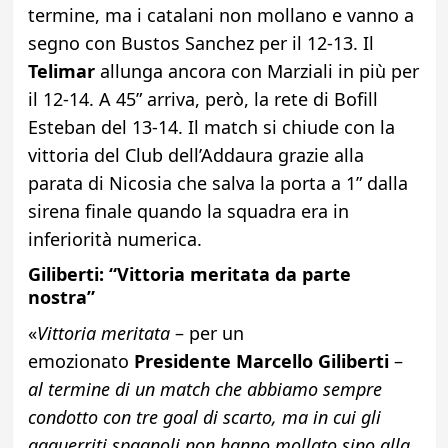
termine, ma i catalani non mollano e vanno a
segno con Bustos Sanchez per il 12-13. Il
Telimar
allunga ancora con Marziali in più per
il 12-14. A 45” arriva, però, la rete di Bofill
Esteban del 13-14. Il match si chiude con la
vittoria del Club dell’Addaura grazie alla
parata di Nicosia che salva la porta a 1” dalla
sirena finale quando la squadra era in
inferiorità numerica.
Giliberti: “Vittoria meritata da parte
nostra”
«
Vittoria meritata
– per un
emozionato
Presidente Marcello Giliberti
–
al termine di un match che abbiamo sempre
condotto con tre goal di scarto, ma in cui gli
agguerriti spagnoli non hanno mollato sino alla