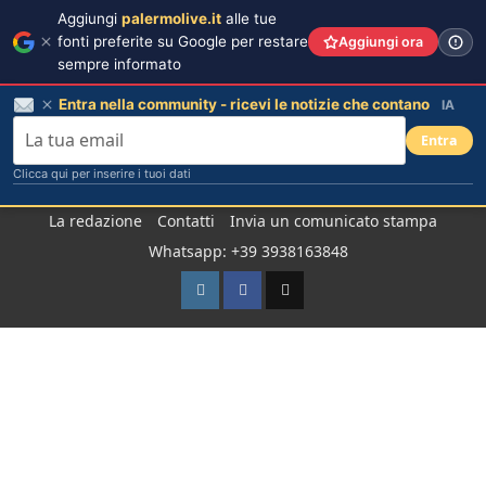
Aggiungi
palermolive.it
alle tue
fonti preferite su Google per restare
Aggiungi ora
sempre informato
Entra nella community - ricevi le notizie che contano
IA
Entra
Clicca qui per inserire i tuoi dati
Salta
La redazione
Contatti
Invia un comunicato stampa
al
Whatsapp: +39 3938163848
contenuto
Instagram
Facebook
TikTok