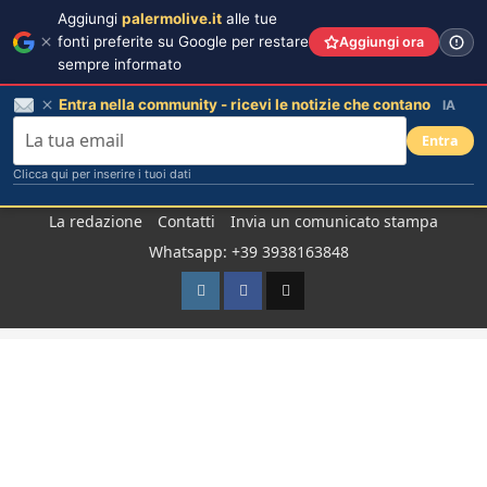
Aggiungi
palermolive.it
alle tue
fonti preferite su Google per restare
Aggiungi ora
sempre informato
Entra nella community - ricevi le notizie che contano
IA
Entra
Clicca qui per inserire i tuoi dati
Salta
La redazione
Contatti
Invia un comunicato stampa
al
Whatsapp: +39 3938163848
contenuto
Instagram
Facebook
TikTok