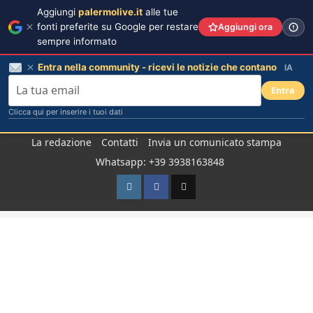
Aggiungi
palermolive.it
alle tue
fonti preferite su Google per restare
Aggiungi ora
sempre informato
Entra nella community - ricevi le notizie che contano
IA
Entra
Clicca qui per inserire i tuoi dati
Salta
La redazione
Contatti
Invia un comunicato stampa
al
Whatsapp: +39 3938163848
contenuto
Instagram
Facebook
TikTok