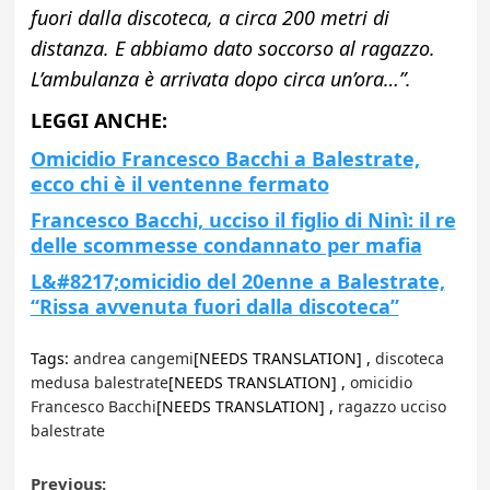
fuori dalla discoteca, a circa 200 metri di
distanza. E abbiamo dato soccorso al ragazzo.
L’ambulanza è arrivata dopo circa un’ora…”.
LEGGI ANCHE:
Omicidio Francesco Bacchi a Balestrate,
ecco chi è il ventenne fermato
Francesco Bacchi, ucciso il figlio di Ninì: il re
delle scommesse condannato per mafia
L&#8217;omicidio del 20enne a Balestrate,
“Rissa avvenuta fuori dalla discoteca”
Tags:
andrea cangemi
[NEEDS TRANSLATION] ,
discoteca
medusa balestrate
[NEEDS TRANSLATION] ,
omicidio
Francesco Bacchi
[NEEDS TRANSLATION] ,
ragazzo ucciso
balestrate
Previous: