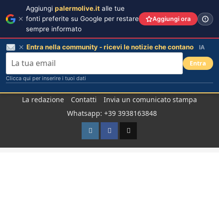
Aggiungi
palermolive.it
alle tue
fonti preferite su Google per restare
Aggiungi ora
sempre informato
Entra nella community - ricevi le notizie che contano
IA
Entra
Clicca qui per inserire i tuoi dati
Salta
La redazione
Contatti
Invia un comunicato stampa
al
Whatsapp: +39 3938163848
contenuto
Instagram
Facebook
TikTok