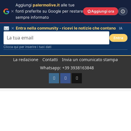
Aggiungi
palermolive.it
alle tue
fonti preferite su Google per restare
Aggiungi ora
sempre informato
Entra nella community - ricevi le notizie che contano
IA
Entra
Clicca qui per inserire i tuoi dati
Salta
La redazione
Contatti
Invia un comunicato stampa
al
Whatsapp: +39 3938163848
contenuto
Instagram
Facebook
TikTok