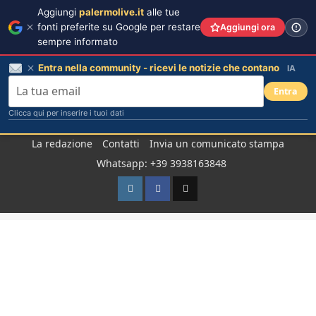
Aggiungi
palermolive.it
alle tue
fonti preferite su Google per restare
Aggiungi ora
sempre informato
Entra nella community - ricevi le notizie che contano
IA
Entra
Clicca qui per inserire i tuoi dati
Salta
La redazione
Contatti
Invia un comunicato stampa
al
Whatsapp: +39 3938163848
contenuto
Instagram
Facebook
TikTok