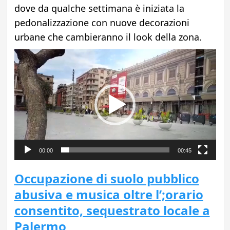
dove da qualche settimana è iniziata la
pedonalizzazione con nuove decorazioni
urbane che cambieranno il look della zona.
Video
Player
00:00
00:45
Occupazione di suolo pubblico
abusiva e musica oltre l’;orario
consentito, sequestrato locale a
Palermo