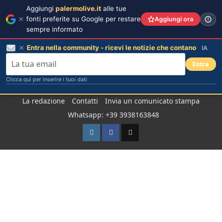
Aggiungi
palermolive.it
alle tue
fonti preferite su Google per restare
Aggiungi ora
sempre informato
Entra nella community - ricevi le notizie che contano
IA
Entra
Clicca qui per inserire i tuoi dati
Salta
La redazione
Contatti
Invia un comunicato stampa
al
Whatsapp: +39 3938163848
contenuto
Instagram
Facebook
TikTok