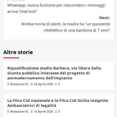
Post
Whatsapp, nuova funzione per nascondere i messaggi:
navigation
arriva “chat lock”
Next:
Bimba morta di stenti, la madre ha “un quoziente
intellettivo di una bambina di 7 anni”
Altre storie
Riqualificazione stadio Barbera, via libera dalla
Giunta pubblico interesse del progetto di
ammodernamento dell’impianto
Redazione PL
24 Aprile 2026
0
La Filca Cisl nazionale e la Filca Cisl Sicilia insignite
Ambasciatrici di legalità
Redazione PL
16 Aprile 2026
0