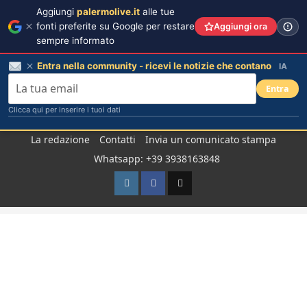
Aggiungi
palermolive.it
alle tue
fonti preferite su Google per restare
Aggiungi ora
sempre informato
Entra nella community - ricevi le notizie che contano
IA
Entra
Clicca qui per inserire i tuoi dati
Salta
La redazione
Contatti
Invia un comunicato stampa
al
Whatsapp: +39 3938163848
contenuto
Instagram
Facebook
TikTok