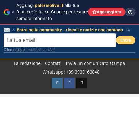
Aggiungi
palermolive.it
alle tue
fonti preferite su Google per restare
Aggiungi ora
sempre informato
Entra nella community - ricevi le notizie che contano
IA
Entra
Clicca qui per inserire i tuoi dati
Salta
La redazione
Contatti
Invia un comunicato stampa
al
Whatsapp: +39 3938163848
contenuto
Instagram
Facebook
TikTok