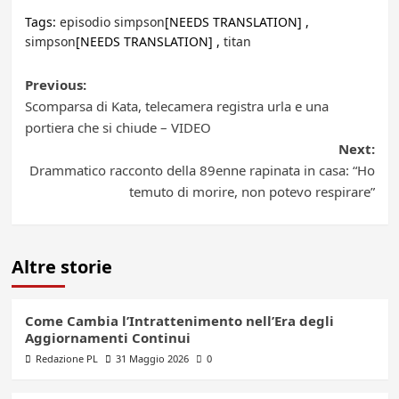
Tags:
episodio simpson
[NEEDS TRANSLATION] ,
simpson
[NEEDS TRANSLATION] ,
titan
Post
Previous:
Scomparsa di Kata, telecamera registra urla e una
navigation
portiera che si chiude – VIDEO
Next:
Drammatico racconto della 89enne rapinata in casa: “Ho
temuto di morire, non potevo respirare”
Altre storie
Come Cambia l’Intrattenimento nell’Era degli
Aggiornamenti Continui
Redazione PL
31 Maggio 2026
0