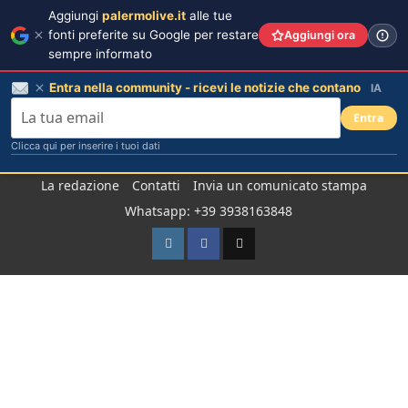
Aggiungi
palermolive.it
alle tue
fonti preferite su Google per restare
Aggiungi ora
sempre informato
Entra nella community - ricevi le notizie che contano
IA
Entra
Clicca qui per inserire i tuoi dati
Salta
La redazione
Contatti
Invia un comunicato stampa
al
Whatsapp: +39 3938163848
contenuto
Instagram
Facebook
TikTok