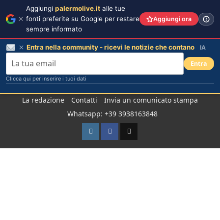
Aggiungi
palermolive.it
alle tue
fonti preferite su Google per restare
Aggiungi ora
sempre informato
Entra nella community - ricevi le notizie che contano
IA
Entra
Clicca qui per inserire i tuoi dati
Salta
La redazione
Contatti
Invia un comunicato stampa
al
Whatsapp: +39 3938163848
contenuto
Instagram
Facebook
TikTok