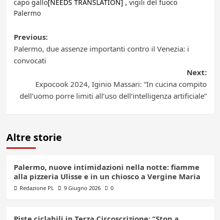
capo gallo
[NEEDS TRANSLATION] ,
vigili del fuoco
Palermo
Post
Previous:
Palermo, due assenze importanti contro il Venezia: i
navigation
convocati
Next:
Expocook 2024, Iginio Massari: “In cucina compito
dell’uomo porre limiti all’uso dell’intelligenza artificiale”
Altre storie
Palermo, nuove intimidazioni nella notte: fiamme
alla pizzeria Ulisse e in un chiosco a Vergine Maria
Redazione PL
9 Giugno 2026
0
Piste ciclabili in Terza Circoscrizione: “Stop a