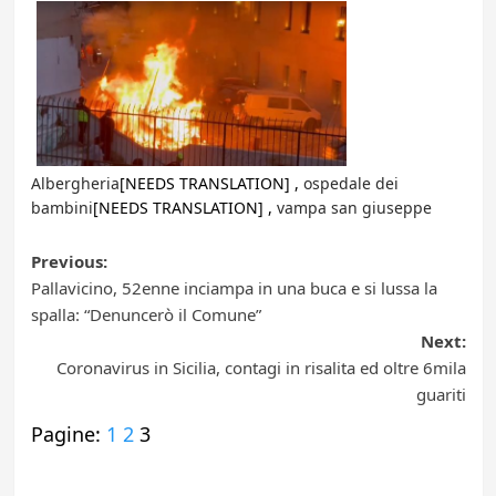
Albergheria
[NEEDS TRANSLATION] ,
ospedale dei
bambini
[NEEDS TRANSLATION] ,
vampa san giuseppe
Post
Previous:
Pallavicino, 52enne inciampa in una buca e si lussa la
navigation
spalla: “Denuncerò il Comune”
Next:
Coronavirus in Sicilia, contagi in risalita ed oltre 6mila
guariti
Pagine:
1
2
3