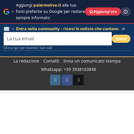
Aggiungi
palermolive.it
alle tue
fonti preferite su Google per restare
Aggiungi ora
sempre informato
Entra nella community - ricevi le notizie che contano
IA
Entra
Clicca qui per inserire i tuoi dati
Salta
La redazione
Contatti
Invia un comunicato stampa
al
Whatsapp: +39 3938163848
contenuto
Instagram
Facebook
TikTok