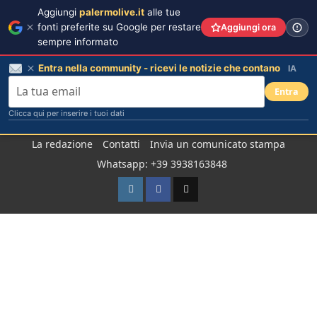
Aggiungi
palermolive.it
alle tue
fonti preferite su Google per restare
Aggiungi ora
sempre informato
Entra nella community - ricevi le notizie che contano
IA
Entra
Clicca qui per inserire i tuoi dati
Salta
La redazione
Contatti
Invia un comunicato stampa
al
Whatsapp: +39 3938163848
contenuto
Instagram
Facebook
TikTok