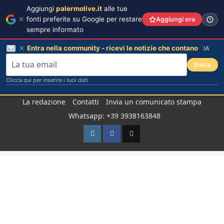
Aggiungi
palermolive.it
alle tue
fonti preferite su Google per restare
Aggiungi ora
sempre informato
Entra nella community - ricevi le notizie che contano
IA
Entra
Clicca qui per inserire i tuoi dati
Salta
La redazione
Contatti
Invia un comunicato stampa
al
Whatsapp: +39 3938163848
contenuto
Instagram
Facebook
TikTok