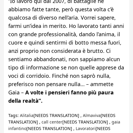
“Io lavoro qui dal 2007, di battaglie ne
abbiamo fatte tante, però questa volta c’è
qualcosa di diverso nell’aria. Vorrei sapere,
farmi un’idea in merito. Ho lavorato tanti anni
con grande professionalità, dando l’anima, il
cuore e quindi sentirmi di botto messa fuori,
anzi proprio non considerata è brutto. Ci
sentiamo abbandonati, non sappiamo alcun
tipo di informazione se non quelle apprese da
voci di corridoio. Finché non saprò nulla,
preferisco non pensare nulla… – ammette
Gaia –
A volte i pensieri fanno più paura
della realtà”.
Tags:
Alitalia
[NEEDS TRANSLATION] ,
Almaviva
[NEEDS
TRANSLATION] ,
call center
[NEEDS TRANSLATION] ,
gaia
infantino
[NEEDS TRANSLATION] ,
Lavoratori
[NEEDS