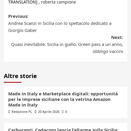
TRANSLATION] ,
roberta campione
Post
Previous:
Andrea Scanzi in Sicilia con lo spettacolo dedicato a
navigation
Giorgio Gaber
Next:
Quasi inevitabile: Sicilia in giallo, Green pass a un anno,
obbligo vaccini
Altre storie
Made in Italy e Marketplace digitali: opportunità
per le imprese siciliane con la vetrina Amazon
Made in Italy
Redazione PL
20 Aprile 2026
0
Carburanti, Codacons lancia l’allarme sulla Sicilia: