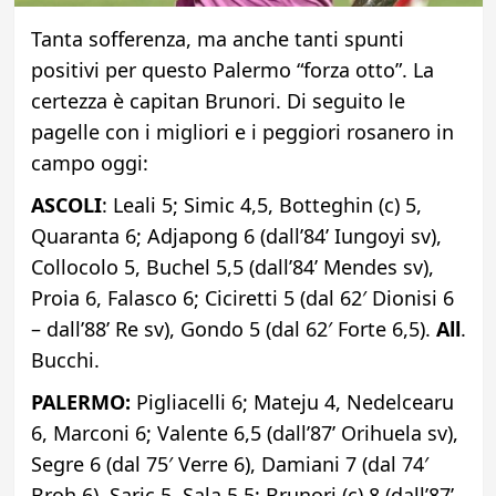
Tanta sofferenza, ma anche tanti spunti
positivi per questo Palermo “forza otto”. La
certezza è capitan Brunori. Di seguito le
pagelle con i migliori e i peggiori rosanero in
campo oggi:
ASCOLI
: Leali 5; Simic 4,5, Botteghin (c) 5,
Quaranta 6; Adjapong 6 (dall’84’ Iungoyi sv),
Collocolo 5, Buchel 5,5 (dall’84’ Mendes sv),
Proia 6, Falasco 6; Ciciretti 5 (dal 62′ Dionisi 6
– dall’88’ Re sv), Gondo 5 (dal 62′ Forte 6,5).
All
.
Bucchi.
PALERMO:
Pigliacelli 6; Mateju 4, Nedelcearu
6, Marconi 6; Valente 6,5 (dall’87’ Orihuela sv),
Segre 6 (dal 75′ Verre 6), Damiani 7 (dal 74′
Broh 6), Saric 5, Sala 5,5; Brunori (c) 8 (dall’87’