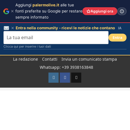
Aggiungi
palermolive.it
alle tue
fonti preferite su Google per restare
Aggiungi ora
sempre informato
Entra nella community - ricevi le notizie che contano
IA
Entra
Clicca qui per inserire i tuoi dati
Salta
La redazione
Contatti
Invia un comunicato stampa
al
Whatsapp: +39 3938163848
contenuto
Instagram
Facebook
TikTok