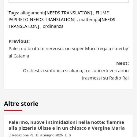
Tags:
allagamenti
[NEEDS TRANSLATION] ,
FIUME
PAPIRETO
[NEEDS TRANSLATION] ,
maltempo
[NEEDS
TRANSLATION] ,
ordinanza
Post
Previous:
Palermo brutto e nervoso: un super Moro regala il derby
navigation
al Catania
Next:
Orchestra sinfonica siciliana, tre concerti verranno
trasmessi su Radio Rai
Altre storie
Palermo, nuove intimidazioni nella notte: fiamme
alla pizzeria Ulisse e in un chiosco a Vergine Maria
Redazione PL
9 Giugno 2026
0