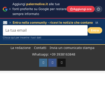
Aggiungi
palermolive.it
alle tue
fonti preferite su Google per restare
Aggiungi ora
sempre informato
Entra nella community - ricevi le notizie che contano
IA
Entra
Clicca qui per inserire i tuoi dati
Salta
La redazione
Contatti
Invia un comunicato stampa
al
Whatsapp: +39 3938163848
contenuto
Instagram
Facebook
TikTok