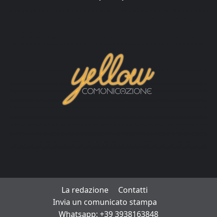
La redazione
Contatti
Invia un comunicato stampa
Whatsapp: +39 3938163848