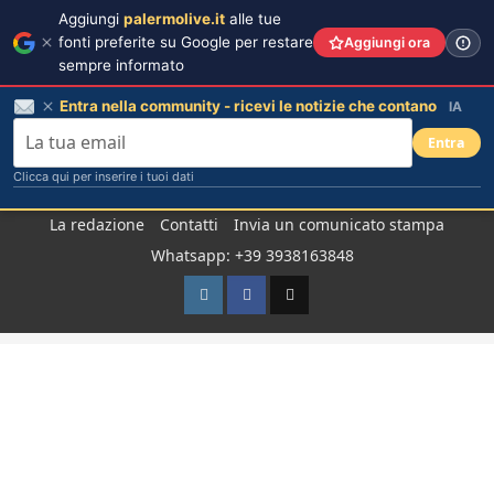
Aggiungi
palermolive.it
alle tue
fonti preferite su Google per restare
Aggiungi ora
sempre informato
Entra nella community - ricevi le notizie che contano
IA
Entra
Clicca qui per inserire i tuoi dati
Salta
La redazione
Contatti
Invia un comunicato stampa
al
Whatsapp: +39 3938163848
contenuto
Instagram
Facebook
TikTok