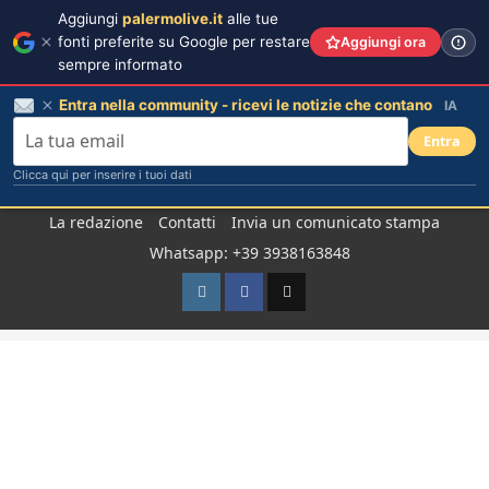
Aggiungi
palermolive.it
alle tue
fonti preferite su Google per restare
Aggiungi ora
sempre informato
Entra nella community - ricevi le notizie che contano
IA
Entra
Clicca qui per inserire i tuoi dati
Salta
La redazione
Contatti
Invia un comunicato stampa
al
Whatsapp: +39 3938163848
contenuto
Instagram
Facebook
TikTok