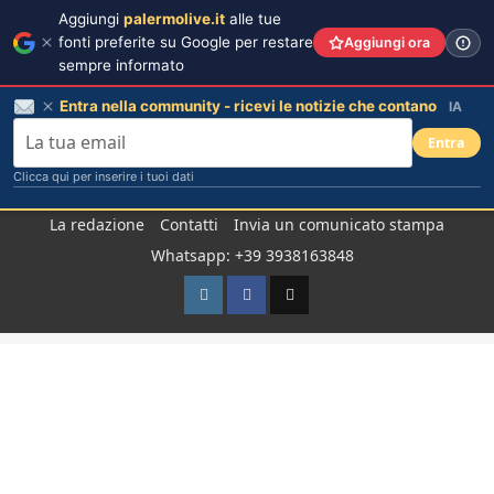
Aggiungi
palermolive.it
alle tue
fonti preferite su Google per restare
Aggiungi ora
sempre informato
Entra nella community - ricevi le notizie che contano
IA
Entra
Clicca qui per inserire i tuoi dati
Salta
La redazione
Contatti
Invia un comunicato stampa
al
Whatsapp: +39 3938163848
contenuto
Instagram
Facebook
TikTok