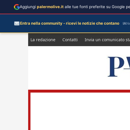
Aggiungi
palermolive.it
alle tue fonti preferite su Google 
Entra nella community - ricevi le notizie che contano
IA
N
Salta
La redazione
Contatti
Invia un comunicato s
al
contenuto