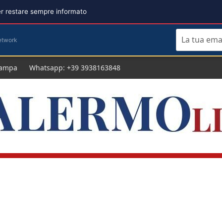
per restare sempre informato
etwork
tampa
Whatsapp: +39 3938163848