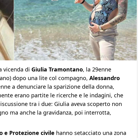
a vicenda di
Giulia Tramontano
, la 29enne
ano) dopo una lite col compagno,
Alessandro
0enne a denunciare la sparizione della donna,
nte erano partite le ricerche e le indagini, che
discussione tra i due: Giulia aveva scoperto non
no ma anche la gravidanza, poi interrotta,
co e Protezione civile
hanno setacciato una zona