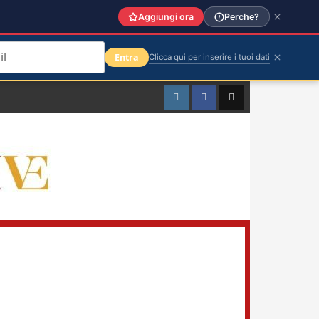
Aggiungi ora
Perche?
Entra
Clicca qui per inserire i tuoi dati
Instagram
Facebook
TikTok