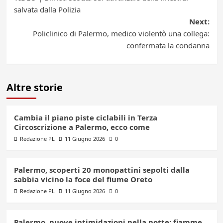
navigation
salvata dalla Polizia
Next:
Policlinico di Palermo, medico violentò una collega:
confermata la condanna
Altre storie
Cambia il piano piste ciclabili in Terza
Circoscrizione a Palermo, ecco come
Redazione PL
11 Giugno 2026
0
Palermo, scoperti 20 monopattini sepolti dalla
sabbia vicino la foce del fiume Oreto
Redazione PL
11 Giugno 2026
0
Palermo, nuove intimidazioni nella notte: fiamme