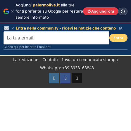
Aggiungi
palermolive.it
alle tue
fonti preferite su Google per restare
Aggiungi ora
sempre informato
Entra nella community - ricevi le notizie che contano
IA
Entra
Clicca qui per inserire i tuoi dati
Salta
La redazione
Contatti
Invia un comunicato stampa
al
Whatsapp: +39 3938163848
contenuto
Instagram
Facebook
TikTok