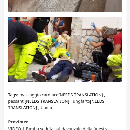
Tags:
massaggio cardiaco
[NEEDS TRANSLATION] ,
passanti
[NEEDS TRANSLATION] ,
ungfarto
[NEEDS
TRANSLATION] ,
Uomo
Post
Previous:
VIDEO | Bimba seduta sul davanzale della finestra: