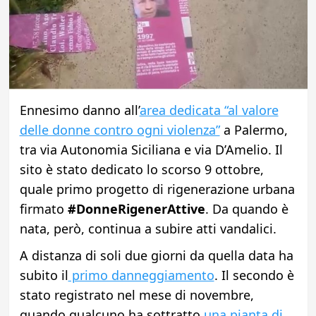
Ennesimo danno all’
area dedicata “al valore
delle donne contro ogni violenza”
a Palermo,
tra via Autonomia Siciliana e via D’Amelio. Il
sito è stato dedicato lo scorso 9 ottobre,
quale primo progetto di rigenerazione urbana
firmato
#DonneRigenerAttive
. Da quando è
nata, però, continua a subire atti vandalici.
A distanza di soli due giorni da quella data ha
subito il
primo danneggiamento
. Il secondo è
stato registrato nel mese di novembre,
quando qualcuno ha sottratto
una pianta di