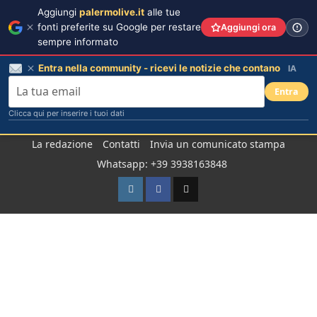
Aggiungi
palermolive.it
alle tue
fonti preferite su Google per restare
Aggiungi ora
sempre informato
Entra nella community - ricevi le notizie che contano
IA
Entra
Clicca qui per inserire i tuoi dati
Salta
La redazione
Contatti
Invia un comunicato stampa
al
Whatsapp: +39 3938163848
contenuto
Instagram
Facebook
TikTok